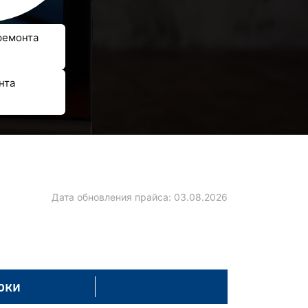
ремонта
нта
Дата обновления прайса:
03.08.2026
оки