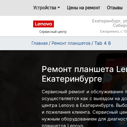
Устройства
Цены на ремонт
Отзывы
Екатеринбург, у
Сибир
Ежедневно, с 10
Сервисный центр
/
/
Tab 4 8
Главная
Ремонт планшетов
Ремонт планшета Len
Екатеринбурге
Сервисный ремонт и обслуживание п
осуществляется как с выездом на дом
центра Lenovo в Екатеринбурге. Выб
и пожелания клиента. Сервисный цен
нужным оборудованием для диагност
планшетов Lenovo.